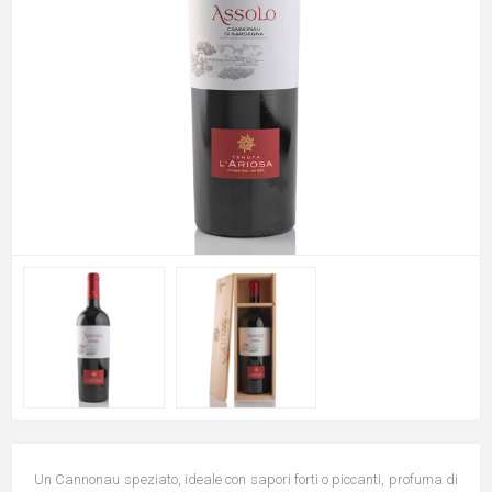
Un Cannonau speziato, ideale con sapori forti o piccanti, profuma di