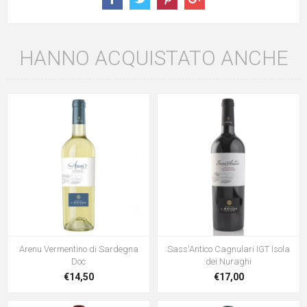
Iscriviti per conoscere le nostre ultime
offerte e ricevere il 10% di sconto sul
primo acquisto!
HANNO ACQUISTATO ANCHE
Arenu Vermentino di Sardegna
Sass'Antico Cagnulari IGT Isola
Doc
dei Nuraghi
€14,50
€17,00