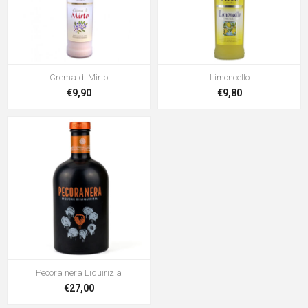
Crema di Mirto
Limoncello
€9,90
€9,80
Pecora nera Liquirizia
€27,00