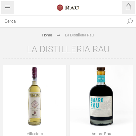
Home
La Distilleria Rau
LA DISTILLERIA RAU
Villacidro
Amaro Rau