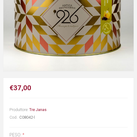
€37,00
Produttore:
Tre Janas
Cod.:
C08042-l
PESO:
*