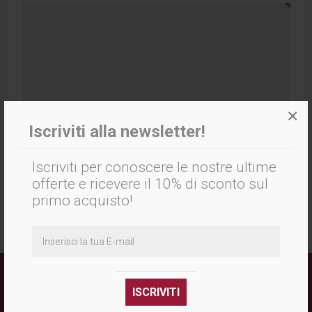
×
Valutazione:
Iscriviti alla newsletter!
INVIA RECENSIONE
Iscriviti per conoscere le nostre ultime
offerte e ricevere il 10% di sconto sul
primo acquisto!
RICEVI LA NEWSLETTER