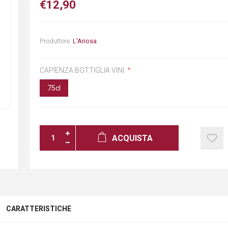
€12,90
Produttore:
L'Ariosa
CAPIENZA BOTTIGLIA VINI:
*
75cl
ACQUISTA
Iscriviti alla newsletter!
Iscriviti per conoscere le nostre ultime offerte
e ricevere il 10% di sconto sul primo
CARATTERISTICHE
acquisto!