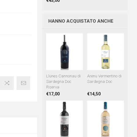
€45,00
HANNO ACQUISTATO ANCHE
Llunes Cannonau di
Arenu Vermentino di
Sardegna Doc
Sardegna Doc
Riserva
×
€17,00
€14,50