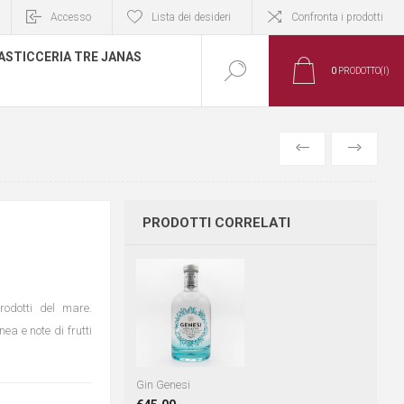
Accesso
Lista dei desideri
Confronta i prodotti
ASTICCERIA TRE JANAS
0
PRODOTTO(I)
PRODOTTO
PRODOTTO
PRECEDENTE
SUCCESSIV
PRODOTTI CORRELATI
odotti del mare.
ea e note di frutti
Gin Genesi