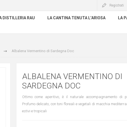
Registrati
A DISTILLERIA RAU
LA CANTINA TENUTA L’ARIOSA
LA P
Albalena Vermentino di Sardegna Doc
ALBALENA VERMENTINO DI
SARDEGNA DOC
Ottimo come aperitivo, è il naturale accompagnamento di pr
Profumo delicato, con toni floreali e vegetali di macchia mediterran
estivi e tropicali