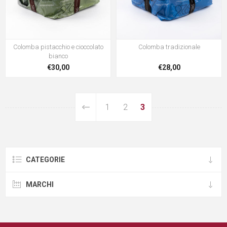
Colomba pistacchio e cioccolato
Colomba tradizionale
bianco
€30,00
€28,00
1
2
3
CATEGORIE
MARCHI