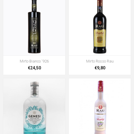
Mirto Bianco '926
Mirto Rosso Rau
€24,50
€9,80