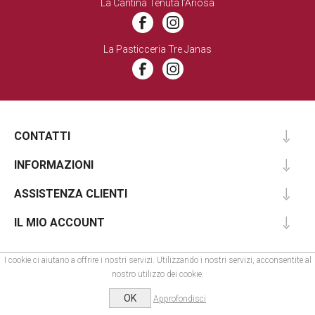
La Cantina Tenuta l’Ariosa
La Pasticceria Tre Janas
CONTATTI
INFORMAZIONI
ASSISTENZA CLIENTI
IL MIO ACCOUNT
I cookie ci aiutano a offrire i nostri servizi. Utilizzando i nostri servizi, acconsentite al
nostro utilizzo dei cookie.
Design by
Web Project
- Copyright © 2026 Rau. Tutti i diritti riservati - P. IVA:
01465470902
OK
Approfondisci