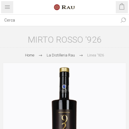
MIRTO ROSSO '926
Home
La Distilleria Rau
Linea '926