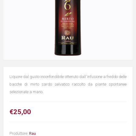
Liquore dal gusto inconfondibile ottenuto dall´infusione a freddo delle
bacche di mirto sardo selvatico raccolto da piante spontanee
selezionate a mano.
€25,00
Produttore:
Rau