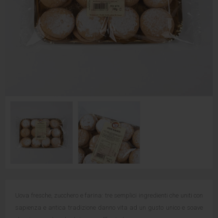
Uova fresche, zucchero e farina: tre semplici ingredienti che uniti con
sapienza e antica tradizione danno vita ad un gusto unico e soave