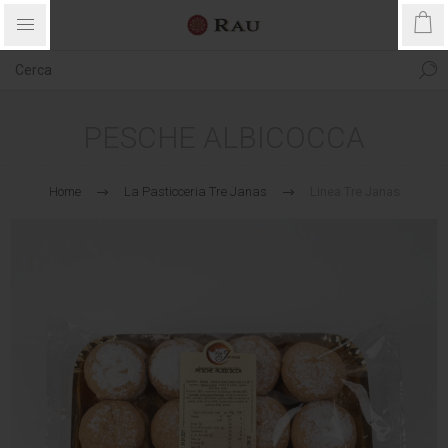
PESCHE ALBICOCCA
Home
La Pasticceria Tre Janas
Linea Tre Janas