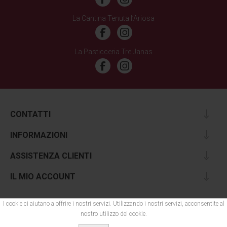
La Cantina Tenuta l’Ariosa
La Pasticceria Tre Janas
CONTATTI
INFORMAZIONI
ASSISTENZA CLIENTI
IL MIO ACCOUNT
I cookie ci aiutano a offrire i nostri servizi. Utilizzando i nostri servizi, acconsentite al
nostro utilizzo dei cookie.
Design by
Web Project
- Copyright © 2026 Rau. Tutti i diritti riservati - P. IVA: