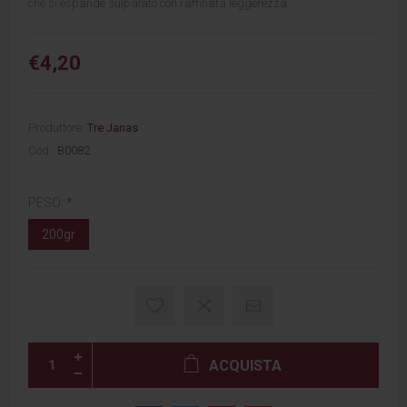
che si espande sulpalato con raffinata leggerezza.
€4,20
Produttore:
Tre Janas
Cod.:
B0082
PESO:
*
200gr
ACQUISTA