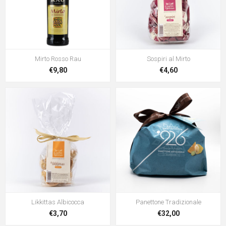
Mirto Rosso Rau
Sospiri al Mirto
€9,80
€4,60
Likkittas Albicocca
Panettone Tradizionale
€3,70
€32,00